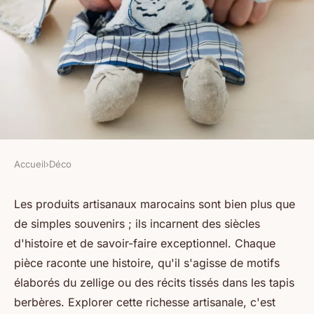
Accueil
›
Déco
DÉCO
Les produits artisanaux
Les produits artisanaux marocains sont bien plus que
de simples souvenirs ; ils incarnent des siècles
marocains : un héritage à
d'histoire et de savoir-faire exceptionnel. Chaque
savourer
pièce raconte une histoire, qu'il s'agisse de motifs
élaborés du zellige ou des récits tissés dans les tapis
Emma
•
23 décembre 2024
•
15 min de lecture
berbères. Explorer cette richesse artisanale, c'est