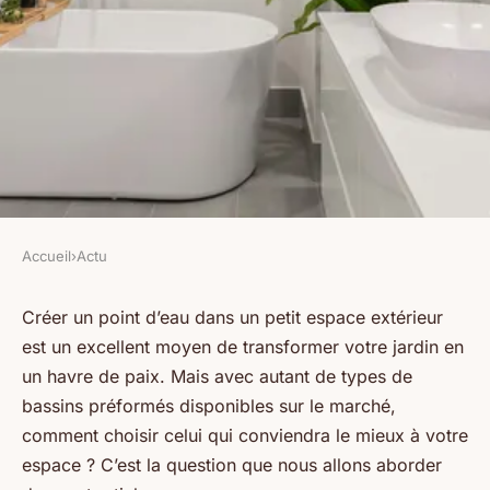
Accueil
›
Actu
ACTU
Quel type de bassin préformé
Créer un point d’eau dans un petit espace extérieur
est un excellent moyen de transformer votre jardin en
convient le mieux pour créer
un havre de paix. Mais avec autant de types de
un point d'eau dans un petit
bassins préformés disponibles sur le marché,
espace extérieur ?
comment choisir celui qui conviendra le mieux à votre
espace ? C’est la question que nous allons aborder
Emma
•
1 avril 2024
•
5 min de lecture