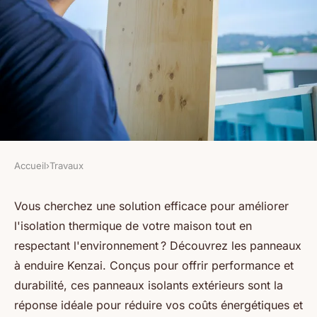
Accueil
›
Travaux
TRAVAUX
Panneau à enduire extérieur :
Vous cherchez une solution efficace pour améliorer
l'isolation thermique de votre maison tout en
isolez efficacement avec
respectant l'environnement ? Découvrez les panneaux
kenzai
à enduire Kenzai. Conçus pour offrir performance et
durabilité, ces panneaux isolants extérieurs sont la
Emma
•
29 juillet 2024
•
6 min de lecture
réponse idéale pour réduire vos coûts énergétiques et