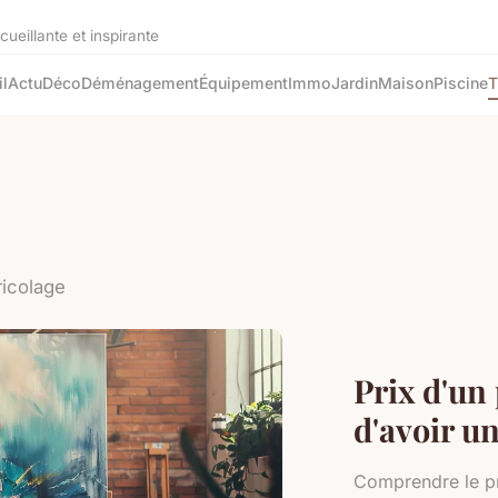
eillante et inspirante
l
Actu
Déco
Déménagement
Équipement
Immo
Jardin
Maison
Piscine
T
ricolage
Prix d'un 
d'avoir un
Comprendre le pr