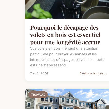
Pourquoi le décapage des
volets en bois est essentiel
pour une longévité accrue
Vos volets en bois méritent une attention
particulière pour braver les années et les
intempéries. Le décapage des volets en bois
est une étape essenti...
7 août 2024
5 min de lecture →
TRAVAUX