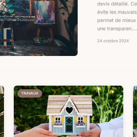
devis détaillé. C
évite les mauvais
permet de mieux i
une transparen....
24 octobre 2024
TRAVAUX