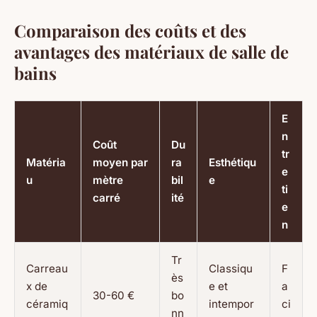
Comparaison des coûts et des
avantages des matériaux de salle de
bains
E
n
Coût
Du
tr
Matéria
moyen par
ra
Esthétiqu
e
u
mètre
bil
e
ti
carré
ité
e
n
Tr
Carreau
Classiqu
F
ès
x de
e et
a
30-60 €
bo
céramiq
intempor
ci
nn