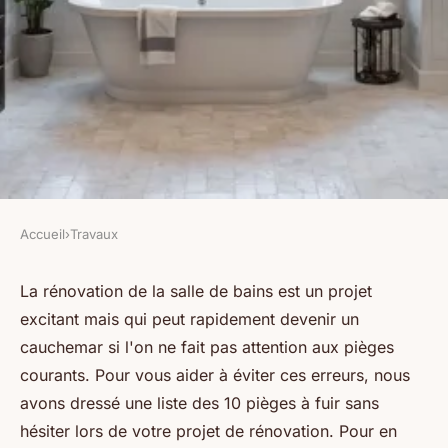
Accueil
›
Travaux
TRAVAUX
Rénovation de salle de bains :
La rénovation de la salle de bains est un projet
excitant mais qui peut rapidement devenir un
10 pièges à fuir sans hésiter
cauchemar si l'on ne fait pas attention aux pièges
courants. Pour vous aider à éviter ces erreurs, nous
Emma
•
13 février 2025
•
8 min de lecture
avons dressé une liste des 10 pièges à fuir sans
hésiter lors de votre projet de rénovation. Pour en