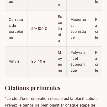
ue
el
le
e
Ex
Carreau
Moderne
F
ce
x de
et
a
50-100 €
lle
porcelai
sophistiq
ci
nt
ne
ué
le
e
M
Polyvale
F
oy
nt et
a
Vinyle
20-40 €
en
économi
ci
ne
que
le
Citations pertinentes
"La clé d'une rénovation réussie est la planification.
Prenez le temps de bien planifier chaque étape de