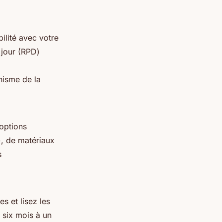
bilité avec votre
 jour (RPD)
nisme de la
 options
), de matériaux
s
s et lisez les
s six mois à un