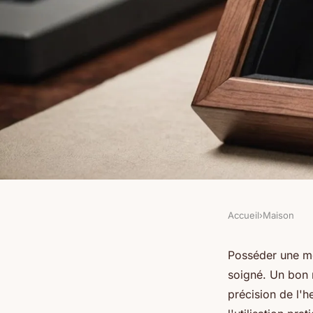
Accueil
›
Maison
MAISON
Remontoir à montre d
Posséder une mo
soigné. Un bon r
principaux avantage
précision de l'h