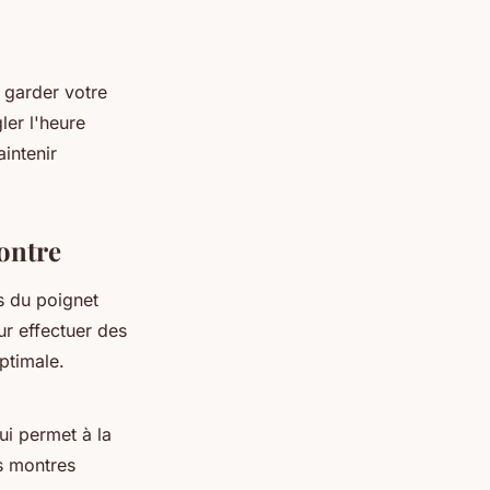
 garder votre
ler l'heure
intenir
ontre
s du poignet
ur effectuer des
ptimale.
ui permet à la
es montres