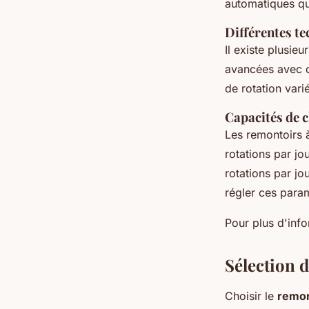
automatiques q
Différentes t
Il existe plusie
avancées avec d
de rotation var
Capacités de c
Les remontoirs à
rotations par j
rotations par j
régler ces param
Pour plus d'inf
Sélection 
Choisir le
remon