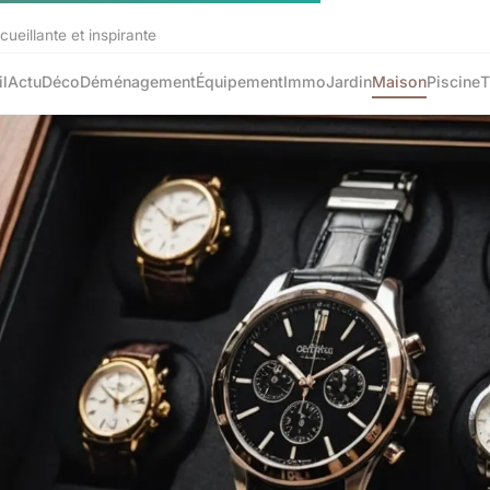
eillante et inspirante
l
Actu
Déco
Déménagement
Équipement
Immo
Jardin
Maison
Piscine
T