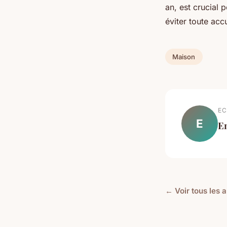
an, est crucial 
éviter toute acc
Maison
EC
E
E
← Voir tous les 