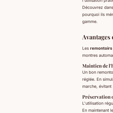
l'utilisation pr
Découvrez dans 
Emma
•
25 juillet 2024
•
3 min de lecture
pourquoi ils mér
gamme.
Avantages 
Les
remontoirs
montres automa
Maintien de l'
Un bon remontoi
réglée. En simu
marche, évitant 
Préservation d
L'utilisation ré
En maintenant le