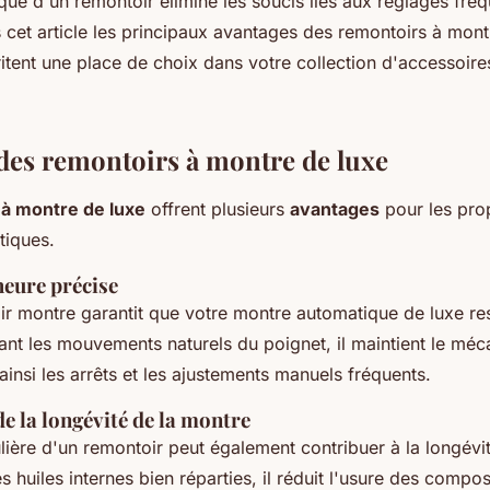
atique d'un remontoir élimine les soucis liés aux réglages fréq
cet article les principaux avantages des remontoirs à montr
itent une place de choix dans votre collection d'accessoire
des remontoirs à montre de luxe
 à montre de luxe
offrent plusieurs
avantages
pour les prop
tiques.
heure précise
r montre garantit que votre montre automatique de luxe re
lant les mouvements naturels du poignet, il maintient le mé
ainsi les arrêts et les ajustements manuels fréquents.
e la longévité de la montre
gulière d'un remontoir peut également contribuer à la longévi
s huiles internes bien réparties, il réduit l'usure des compos