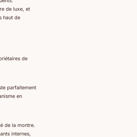
uents.
e de luxe, et
s haut de
riétaires de
ste parfaitement
canisme en
té de la montre.
ants internes,