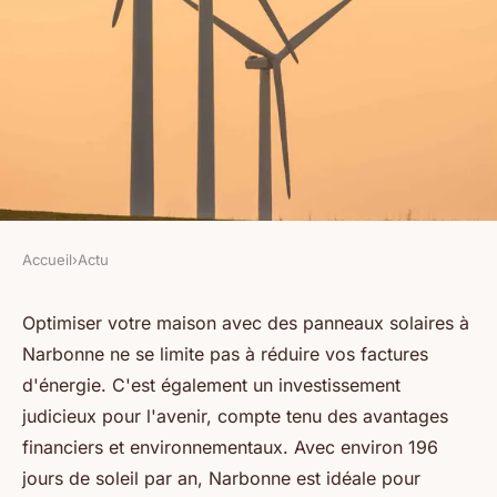
Accueil
›
Actu
ACTU
Optimisez votre maison avec
Optimiser votre maison avec des panneaux solaires à
Narbonne ne se limite pas à réduire vos factures
des panneaux solaires à
d'énergie. C'est également un investissement
narbonne
judicieux pour l'avenir, compte tenu des avantages
financiers et environnementaux. Avec environ 196
Emma
•
23 décembre 2024
•
7 min de lecture
jours de soleil par an, Narbonne est idéale pour